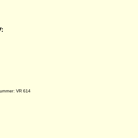
V:
rnummer: VR 614