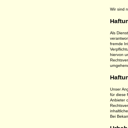
Wir sind n
Haftun
Als Diens
verantwort
fremde In
Verpflich
hiervon u
Rechtsver
umgehend
Haftun
Unser Ang
für diese 
Anbieter 
Rechtsver
inhaltlich
Bei Bekan