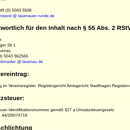
+49 (0) 5043 5506
rstand @ lauenauer-runde.de
wortlich für den Inhalt nach § 55 Abs. 2 RSt
e
er Str.1
uenau
(0) 5043 962565
bmaster @ lauenau.de
ereintrag:
g im Vereinsregister. Registergericht Amtsgericht Stadthagen Registe
zsteuer:
uer-Identifikationsnummer gemäß §27 a Umsatzsteuergesetz:
. 44/200/74719
schlichtung