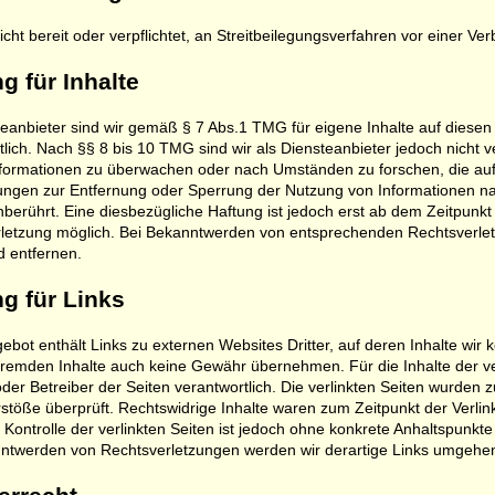
icht bereit oder verpflichtet, an Streitbeilegungsverfahren vor einer V
g für Inhalte
teanbieter sind wir gemäß § 7 Abs.1 TMG für eigene Inhalte auf diese
lich. Nach §§ 8 bis 10 TMG sind wir als Diensteanbieter jedoch nicht ve
formationen zu überwachen oder nach Umständen zu forschen, die auf e
tungen zur Entfernung oder Sperrung der Nutzung von Informationen n
nberührt. Eine diesbezügliche Haftung ist jedoch erst ab dem Zeitpunkt
letzung möglich. Bei Bekanntwerden von entsprechenden Rechtsverlet
 entfernen.
g für Links
ebot enthält Links zu externen Websites Dritter, auf deren Inhalte wir
fremden Inhalte auch keine Gewähr übernehmen. Für die Inhalte der verl
oder Betreiber der Seiten verantwortlich. Die verlinkten Seiten wurden 
stöße überprüft. Rechtswidrige Inhalte waren zum Zeitpunkt der Verli
e Kontrolle der verlinkten Seiten ist jedoch ohne konkrete Anhaltspunkt
ntwerden von Rechtsverletzungen werden wir derartige Links umgehen