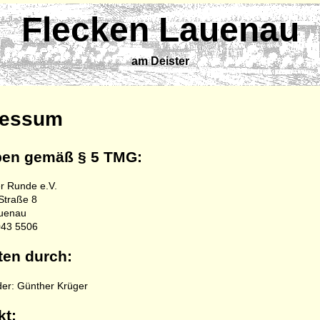
Flecken Lauenau
am Deister
ressum
en gemäß § 5 TMG:
r Runde e.V.
Straße 8
uenau
5043 5506
ten durch:
der: Günther Krüger
kt: